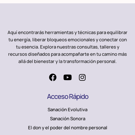
Aquí encontrarás herramientas y técnicas para equilibrar
tu energía, liberar bloqueos emocionales y conectar con
tu esencia. Explora nuestras consultas, talleres y
recursos diseñados para acompañarte en tu camino más
allá del bienestar y la transformación personal.
F
Y
I
a
o
n
c
u
s
e
t
t
b
u
a
Acceso Rápido
o
b
g
Sanación Evolutiva
o
e
r
k
a
Sanación Sonora
m
El don y el poder del nombre personal