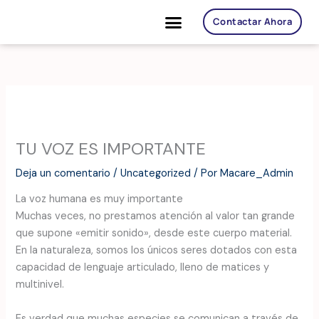
Ir
Contactar Ahora
al
contenido
SANACIÓN EVOLUTIVA
SANACIÓN SONORA
TU VOZ ES IMPORTANTE
Deja un comentario
/
Uncategorized
/ Por
Macare_Admin
La voz humana es muy importante
Muchas veces, no prestamos atención al valor tan grande
que supone «emitir sonido», desde este cuerpo material.
En la naturaleza, somos los únicos seres dotados con esta
capacidad de lenguaje articulado, lleno de matices y
multinivel.
Es verdad que muchas especies se comunican a través de