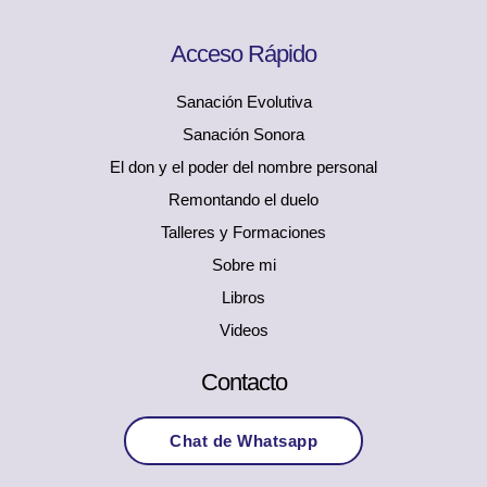
c
u
s
e
t
t
b
u
a
Acceso Rápido
o
b
g
o
e
r
Sanación Evolutiva
k
a
Sanación Sonora
m
El don y el poder del nombre personal
Remontando el duelo
Talleres y Formaciones
Sobre mi
Libros
Videos
Contacto
Chat de Whatsapp