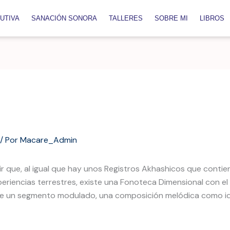
UTIVA
SANACIÓN SONORA
TALLERES
SOBRE MI
LIBROS
/ Por
Macare_Admin
ir que, al igual que hay unos Registros Akhashicos que contien
eriencias terrestres, existe una Fonoteca Dimensional con el
ece un segmento modulado, una composición melódica como id