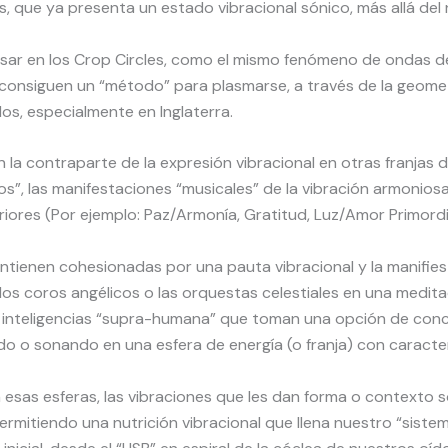
es, que ya presenta un estado vibracional sónico, más allá del 
r en los Crop Circles, como el mismo fenómeno de ondas de 
 consiguen un “método” para plasmarse, a través de la geomet
s, especialmente en Inglaterra.
 contraparte de la expresión vibracional en otras franjas de
”, las manifestaciones “musicales” de la vibración armonios
iores (Por ejemplo: Paz/Armonía, Gratitud, Luz/Amor Primordia
tienen cohesionadas por una pauta vibracional y la manifie
os coros angélicos o las orquestas celestiales en una medita
 inteligencias “supra-humana” que toman una opción de conci
do o sonando en una esfera de energía (o franja) con caracter
s esferas, las vibraciones que les dan forma o contexto so
ermitiendo una nutrición vibracional que llena nuestro “siste