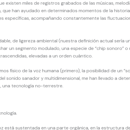
 existen miles de registros grabados de las músicas, melod
eta, que han ayudado en determinados momentos de la histori
dades específicas, acompañando constantemente las fluctuac
le, de ligereza ambiental (nuestra definición actual sería un 
har un segmento modulado, una especie de “chip sonoro” o un
trascendidas, elevadas a un orden cuántico.
os físico de la voz humana (primero), la posibilidad de un “so
del sonido sanador y multidimensional, me han llevado a deter
una tecnología no-terrestre.
nología.
voz está sustentada en una parte orgánica, en la estructura d